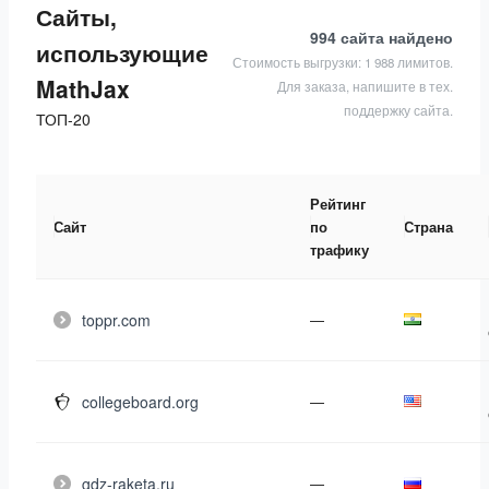
Сайты,
994 сайта
найдено
использующие
Стоимость выгрузки: 1 988 лимитов.
MathJax
Для заказа, напишите в тех.
поддержку сайта.
ТОП-20
Рейтинг
Сайт
по
Страна
трафику
toppr.com
—
collegeboard.org
—
gdz-raketa.ru
—