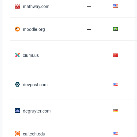
mathway.com
—
moodle.org
—
xiumi.us
—
devpost.com
—
degruyter.com
—
caltech.edu
—