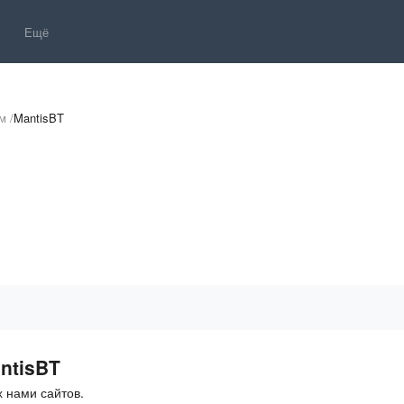
Ещё
м
/
MantisBT
ntisBT
 нами сайтов.