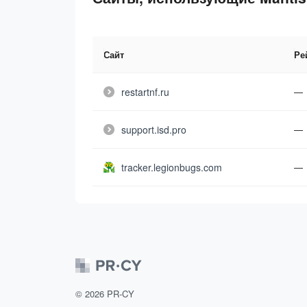
Сайт
Ре
restartnf.ru
—
support.isd.pro
—
tracker.legionbugs.com
—
©
2026
PR-CY