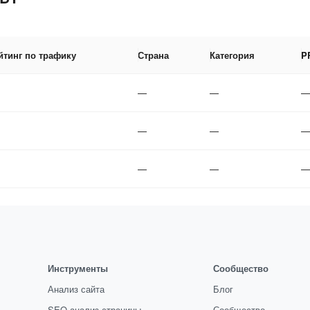
йтинг по трафику
Страна
Категория
P
—
—
—
—
—
—
—
—
—
Инструменты
Сообщество
Анализ сайта
Блог
SEO-анализ страницы
Сообщество