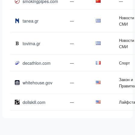
smokingpipes.com
—
—
Новости
tanea.gr
—
СМИ
Новости
tovima.gr
—
СМИ
decathlon.com
—
Спорт
Закон и
whitehouse.gov
—
Правите
dollskill.com
—
Лайфст