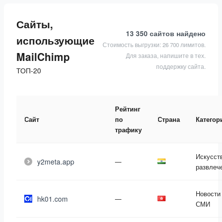
Сайты,
13 350 сайтов
найдено
использующие
Стоимость выгрузки: 26 700 лимитов.
MailChimp
Для заказа, напишите в тех.
поддержку сайта.
ТОП-20
Рейтинг
Сайт
по
Страна
Категор
трафику
Искусст
y2meta.app
—
развлеч
Новости
hk01.com
—
СМИ