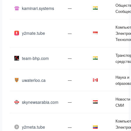
Обществ
kaminari.systems
—
Сообщес
Компьют
y2mate.tube
—
Электро
Техноло
Транспо
team-bhp.com
—
средств
Наука и
uwaterloo.ca
—
образов
Новости
skynewsarabia.com
—
СМИ
Компьют
y2meta.tube
—
Электро