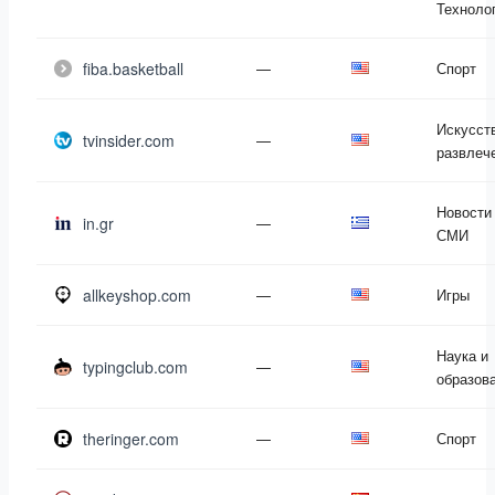
Техноло
fiba.basketball
—
Спорт
Искусст
tvinsider.com
—
развлеч
Новости
in.gr
—
СМИ
allkeyshop.com
—
Игры
Наука и
typingclub.com
—
образов
theringer.com
—
Спорт