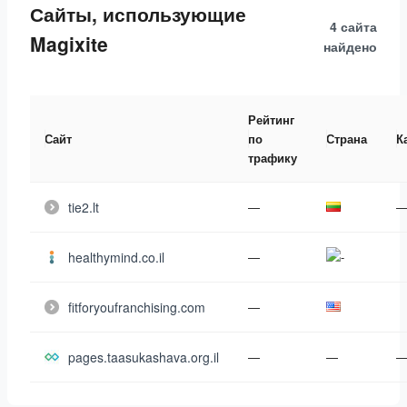
Сайты, использующие
4 сайта
Magixite
найдено
Рейтинг
Сайт
по
Страна
К
трафику
tie2.lt
—
healthymind.co.il
—
fitforyoufranchising.com
—
pages.taasukashava.org.il
—
—