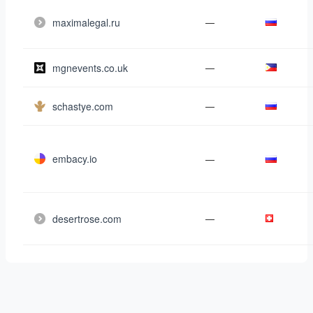
maximalegal.ru
—
mgnevents.co.uk
—
schastye.com
—
embacy.io
—
desertrose.com
—