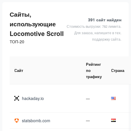
Сайты,
391 сайт
найден
использующие
Стоимость выгрузки: 782 лимита.
Locomotive Scroll
Для заказа, напишите в тех.
поддержку сайта.
ТОП-20
Рейтинг
Сайт
по
Страна
трафику
hackaday.io
—
statsbomb.com
—