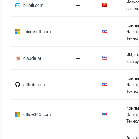
Искусс
bilibili.com
—
развл
Компь
microsoft.com
—
Электр
Техно
ИИ, ча
claude.ai
—
инстр
Компь
github.com
—
Электр
Техно
Компь
office365.com
—
Электр
Техно
Элект