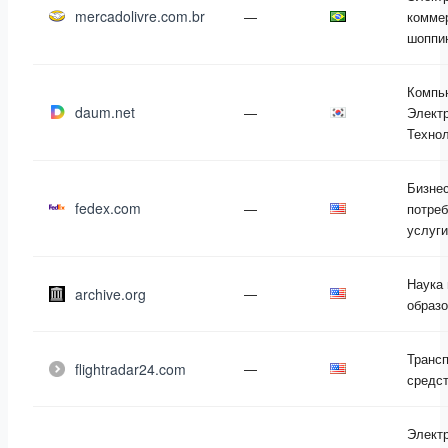
mercadolivre.com.br
—
комме
шоппи
Компь
daum.net
—
Электр
Техно
Бизнес
fedex.com
—
потре
услуги
Наука 
archive.org
—
образ
Транс
flightradar24.com
—
средс
Элект