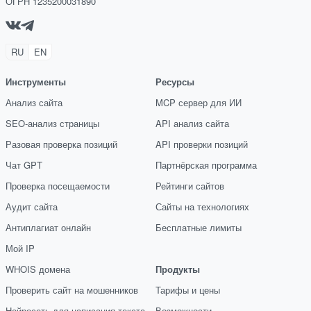
ОГРН 1235200031890
RU
EN
Инструменты
Ресурсы
Анализ сайта
MCP сервер для ИИ
SEO-анализ страницы
API анализ сайта
Разовая проверка позиций
API проверки позиций
Чат GPT
Партнёрская программа
Проверка посещаемости
Рейтинги сайтов
Аудит сайта
Сайты на технологиях
Антиплагиат онлайн
Бесплатные лимиты
Мой IP
WHOIS домена
Продукты
Проверить сайт на мошенников
Тарифы и цены
Нейросеть для написания текста
Возможности