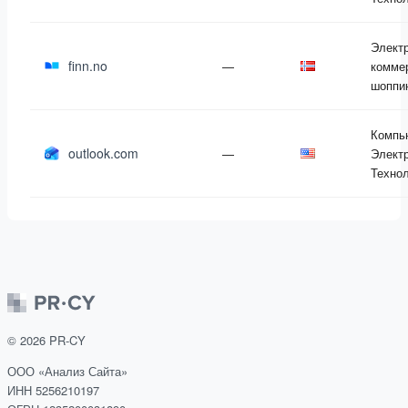
Элект
finn.no
—
комме
шоппи
Компь
outlook.com
—
Электр
Техно
©
2026
PR-CY
ООО «Анализ Сайта»
ИНН 5256210197