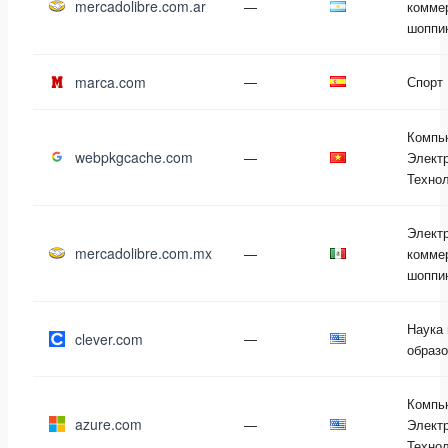
mercadolibre.com.ar
—
комме
шоппи
marca.com
—
Спорт
Компь
webpkgcache.com
—
Электр
Техно
Элект
mercadolibre.com.mx
—
комме
шоппи
Наука 
clever.com
—
образ
Компь
azure.com
—
Электр
Техно