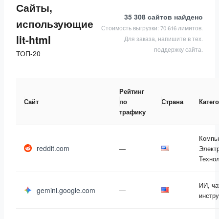
Сайты,
35 308 сайтов
найдено
использующие
Стоимость выгрузки: 70 616 лимитов.
lit-html
Для заказа, напишите в тех.
поддержку сайта.
ТОП-20
Рейтинг
Сайт
по
Страна
Катег
трафику
Компь
reddit.com
—
Электр
Техно
ИИ, ча
gemini.google.com
—
инстр