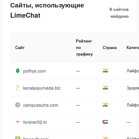
Сайты, использующие
9 сайтов
LimeChat
найдено
Рейтинг
Сайт
по
Страна
Катег
трафику
pothys.com
—
Лайфс
keralaayurveda.biz
—
Здоро
campussutra.com
—
Лайфс
forever52.in
—
—
—
Лайфс