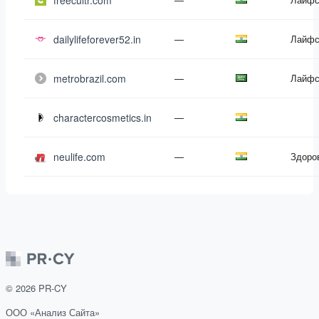
freecultr.com
dailylifeforever52.in
—
Лайфс
metrobrazil.com
—
Лайфс
charactercosmetics.in
—
neulife.com
—
Здоро
©
2026
PR-CY
ООО «Анализ Сайта»