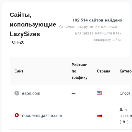
Сайты,
102 514 сайтов
найдено
использующие
Стоимость выгрузки: 205 028 лимитов.
LazySizes
Для заказа, напишите в тех.
поддержку сайта.
ТОП-20
Рейтинг
Сайт
по
Страна
Катег
трафику
espn.com
—
Спорт
Для
noodlemagazine.com
—
взрос
(18+)