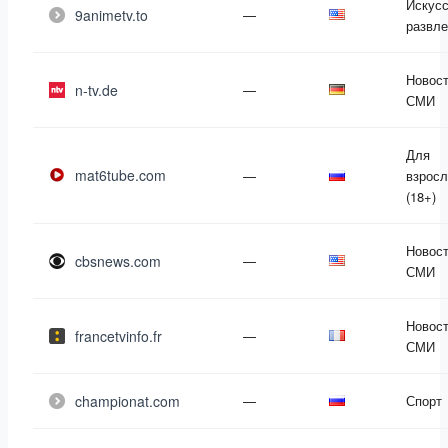
Искусс
9animetv.to
—
развле
Новост
n-tv.de
—
СМИ
Для
mat6tube.com
—
взрос
(18+)
Новост
cbsnews.com
—
СМИ
Новост
francetvinfo.fr
—
СМИ
championat.com
—
Спорт