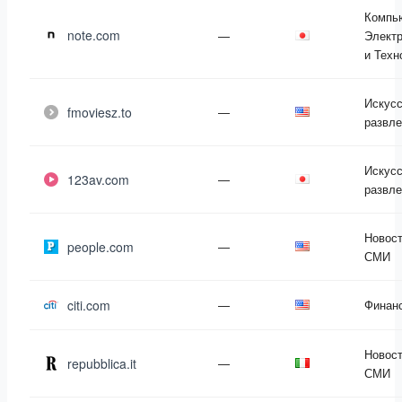
Компь
note.com
—
Электр
и Техн
Искусс
fmoviesz.to
—
развле
Искусс
123av.com
—
развле
Новост
people.com
—
СМИ
citi.com
—
Финан
Новост
repubblica.it
—
СМИ