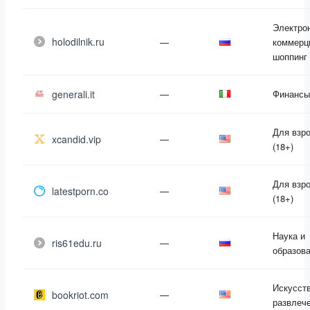
Электро
holodilnik.ru
—
коммерц
шоппинг
generali.it
—
Финансы
Для взр
xcandid.vip
—
(18+)
Для взр
latestporn.co
—
(18+)
Наука и
ris61edu.ru
—
образов
Искусств
bookriot.com
—
развлеч