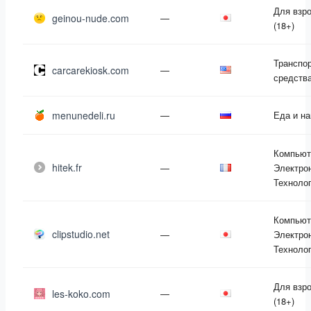
Для взр
geinou-nude.com
—
(18+)
Транспо
carcarekiosk.com
—
средств
menunedeli.ru
—
Еда и на
Компьют
hitek.fr
—
Электро
Техноло
Компьют
clipstudio.net
—
Электро
Техноло
Для взр
les-koko.com
—
(18+)