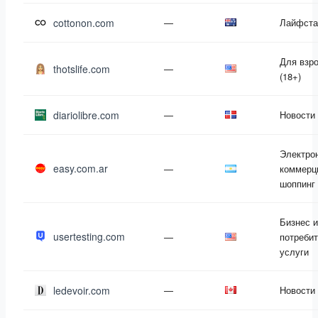
cottonon.com
—
Лайфста
Для взр
thotslife.com
—
(18+)
diariolibre.com
—
Новости
Электро
easy.com.ar
—
коммерц
шоппинг
Бизнес и
usertesting.com
—
потреби
услуги
ledevoir.com
—
Новости