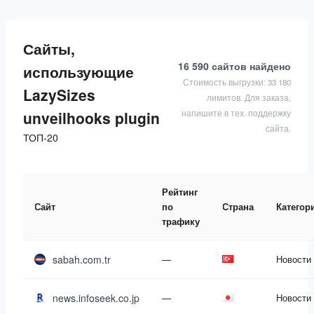
Сайты,
16 590 сайтов
найдено
использующие
Стоимость выгрузки: 33 180
LazySizes
лимитов. Для заказа,
напишите в тех. поддержку
unveilhooks plugin
сайта.
ТОП-20
Рейтинг
Сайт
по
Страна
Категор
трафику
sabah.com.tr
—
Новости
news.infoseek.co.jp
—
Новости