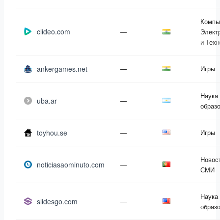
Компь
clideo.com
—
Элект
и Техн
ankergames.net
—
Игры
Наука
uba.ar
—
образ
toyhou.se
—
Игры
Новос
noticiasaominuto.com
—
СМИ
Наука
slidesgo.com
—
образ