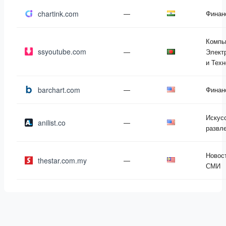
chartink.com
—
Финан
Компь
ssyoutube.com
—
Элект
и Техн
barchart.com
—
Финан
Искус
anilist.co
—
развл
Новос
thestar.com.my
—
СМИ