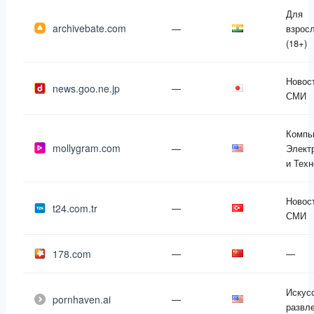
Для
archivebate.com
—
взрос
(18+)
Новос
news.goo.ne.jp
—
СМИ
Компь
mollygram.com
—
Элект
и Техн
Новос
t24.com.tr
—
СМИ
178.com
—
—
Искус
pornhaven.ai
—
развл