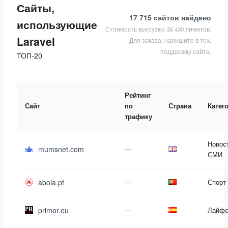
Сайты,
17 715 сайтов
найдено
использующие
Стоимость выгрузки: 35 430 лимитов.
Laravel
Для заказа, напишите в тех.
поддержку сайта.
ТОП-20
Рейтинг
Сайт
по
Страна
Катег
трафику
Новос
mumsnet.com
—
СМИ
abola.pt
—
Спорт
primor.eu
—
Лайфс