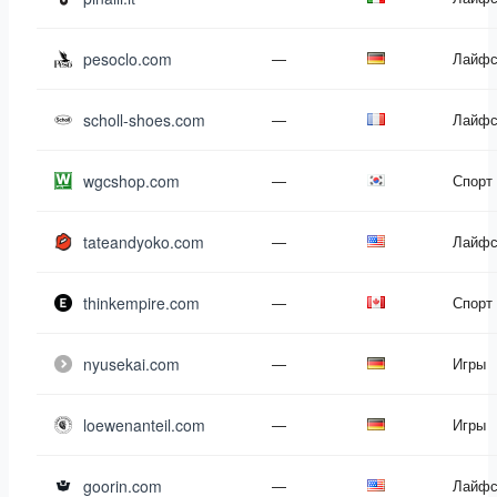
pesoclo.com
—
Лайфс
scholl-shoes.com
—
Лайфс
wgcshop.com
—
Спорт
tateandyoko.com
—
Лайфс
thinkempire.com
—
Спорт
nyusekai.com
—
Игры
loewenanteil.com
—
Игры
goorin.com
—
Лайфс