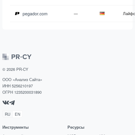
pegador.com
—
Лайфс
©
2026
PR-CY
ООО «Анализ Сайта»
ИНН 5256210197
ОГРН 1235200031890
RU
EN
Инструменты
Ресурсы