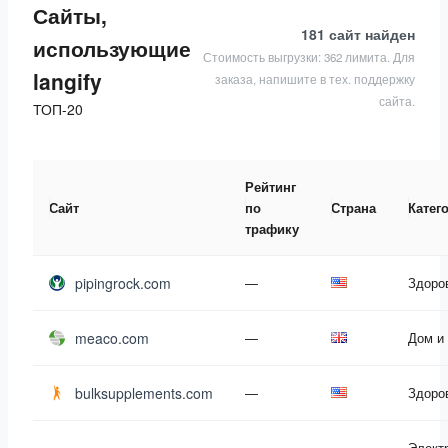
Сайты,
181 сайт
найден
использующие
Стоимость выгрузки: 362 лимита. Для
langify
заказа, напишите в тех. поддержку
сайта.
ТОП-20
Рейтинг
Сайт
по
Страна
Катег
трафику
pipingrock.com
—
Здоро
meaco.com
—
Дом и
bulksupplements.com
—
Здоро
Элект