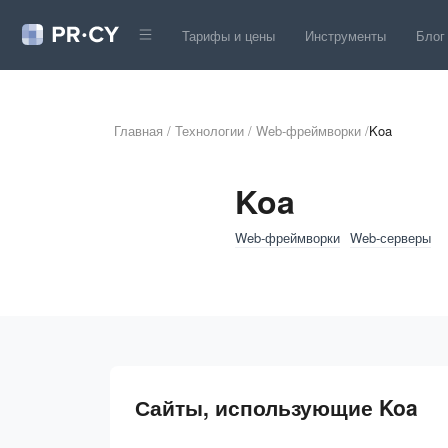
Тарифы и цены
Инструменты
Блог
Главная
/
Технологии
/
Web-фреймворки
/
Koa
Koa
Web-фреймворки
Web-серверы
Сайты, использующие Koa