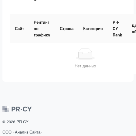
Рейтинг
PR-
Д
Сайт
по
Страна
Категория
CY
о
трафику
Rank
Нет данных
©
2026
PR-CY
ООО «Анализ Сайта»