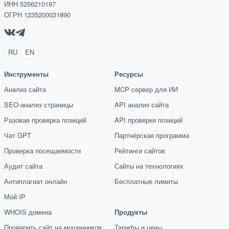
ИНН 5256210197
ОГРН 1235200031890
RU
EN
Инструменты
Ресурсы
Анализ сайта
MCP сервер для ИИ
SEO-анализ страницы
API анализ сайта
Разовая проверка позиций
API проверки позиций
Чат GPT
Партнёрская программа
Проверка посещаемости
Рейтинги сайтов
Аудит сайта
Сайты на технологиях
Антиплагиат онлайн
Бесплатные лимиты
Мой IP
WHOIS домена
Продукты
Проверить сайт на мошенников
Тарифы и цены