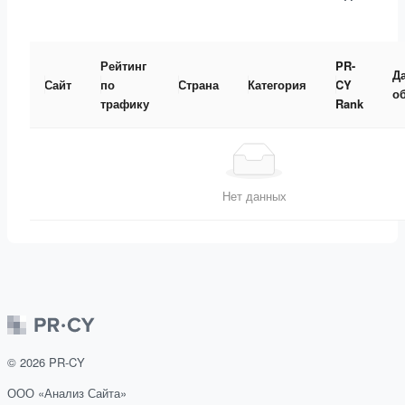
Рейтинг
PR-
Д
Сайт
по
Страна
Категория
CY
о
трафику
Rank
Нет данных
©
2026
PR-CY
ООО «Анализ Сайта»