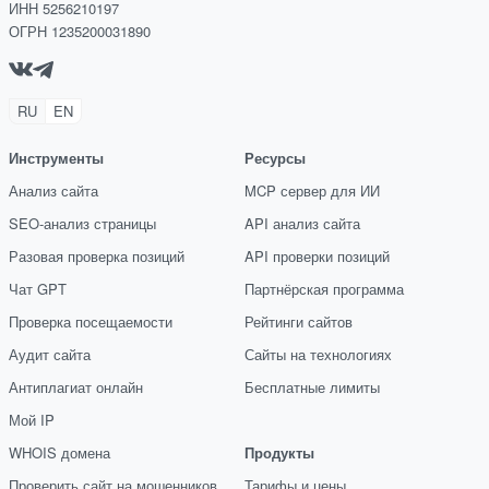
ИНН 5256210197
ОГРН 1235200031890
RU
EN
Инструменты
Ресурсы
Анализ сайта
MCP сервер для ИИ
SEO-анализ страницы
API анализ сайта
Разовая проверка позиций
API проверки позиций
Чат GPT
Партнёрская программа
Проверка посещаемости
Рейтинги сайтов
Аудит сайта
Сайты на технологиях
Антиплагиат онлайн
Бесплатные лимиты
Мой IP
WHOIS домена
Продукты
Проверить сайт на мошенников
Тарифы и цены