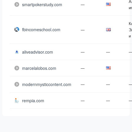
А
smartpokerstudy.com
—
и
К
fbincomeschool.com
—
Э
и
aliveadvisor.com
—
—
marcelalobos.com
—
modernmysticcontent.com
—
—
rempia.com
—
—