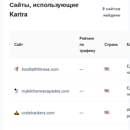
Сайты, использующие
9 сайтов
Kartra
найдено
Рейтинг
Сайт
по
Страна
К
трафику
Е
foodfaithfitness.com
—
н
Е
mykitchenescapades.com
—
н
И
cratehackers.com
—
р