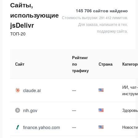
Сайты,
145 706 сайтов
найдено
использующие
Стоимость выгрузки: 291 412 лимитов.
jsDelivr
Для заказа, напишите в тех.
поддержку сайта.
ТОП-20
Рейтинг
Сайт
по
Страна
Категор
трафику
ИИ, чат
claude.ai
—
инструм
nih.gov
—
Здоровь
finance.yahoo.com
—
Новости