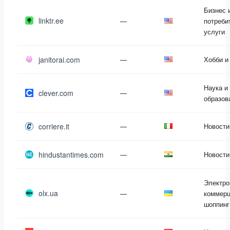
Бизнес 
linktr.ee
—
потреби
услуги
janitorai.com
—
Хобби и
Наука и
clever.com
—
образов
corriere.it
—
Новости
hindustantimes.com
—
Новости
Электро
olx.ua
—
коммерц
шоппинг