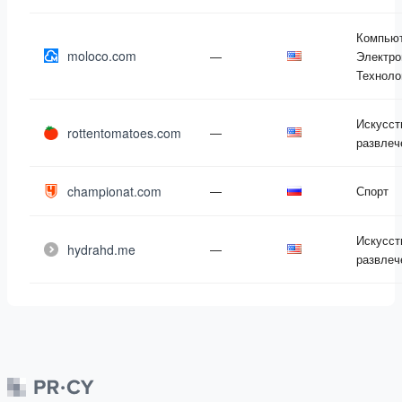
Компью
moloco.com
—
Электро
Техноло
Искусст
rottentomatoes.com
—
развлеч
championat.com
—
Спорт
Искусст
hydrahd.me
—
развлеч