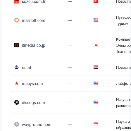
sozcu.com.tr
—
Новости
Путешес
marriott.com
—
туризм
Компью
itmedia.co.jp
—
Электро
Техноло
nu.nl
—
Новости
macys.com
—
Лайфст
Искусст
discogs.com
—
развлеч
Наука и
wayground.com
—
образов