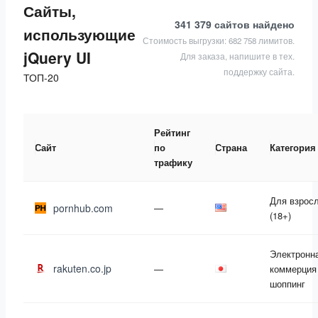
Сайты,
341 379 сайтов
найдено
использующие
Стоимость выгрузки: 682 758 лимитов.
jQuery UI
Для заказа, напишите в тех.
поддержку сайта.
ТОП-20
Рейтинг
Сайт
по
Страна
Категория
трафику
Для взрос
pornhub.com
—
(18+)
Электронн
rakuten.co.jp
—
коммерция
шоппинг