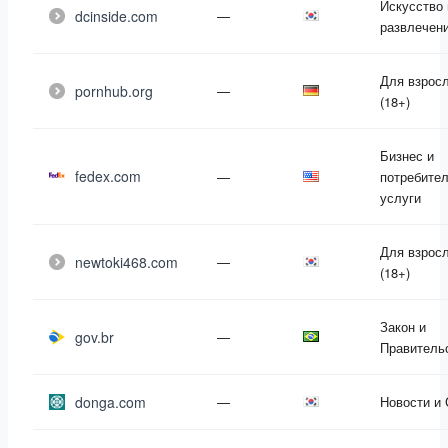
Искусство 
dcinside.com
—
развлечен
Для взрос
pornhub.org
—
(18+)
Бизнес и
fedex.com
—
потребите
услуги
Для взрос
newtoki468.com
—
(18+)
Закон и
gov.br
—
Правитель
donga.com
—
Новости и