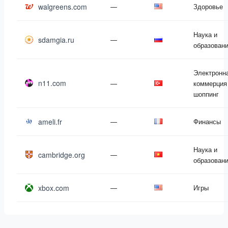
walgreens.com
—
Здоровье
Наука и
sdamgia.ru
—
образован
Электронн
n11.com
—
коммерция
шоппинг
ameli.fr
—
Финансы
Наука и
cambridge.org
—
образован
xbox.com
—
Игры