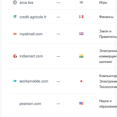
arca.live
—
Игры
credit-agricole.fr
—
Финансы
Закон и
royalmail.com
—
Правитель
Электронн
indiamart.com
—
коммерция
шоппинг
Компьютер
worksmobile.com
—
Электроник
Технологи
Наука и
pearson.com
—
образован