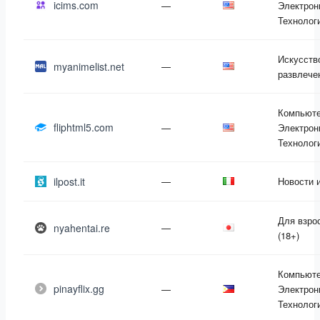
icims.com
—
Электрон
Технолог
Искусств
myanimelist.net
—
развлече
Компьюте
fliphtml5.com
—
Электрон
Технолог
ilpost.it
—
Новости 
Для взро
nyahentai.re
—
(18+)
Компьюте
pinayflix.gg
—
Электрон
Технолог