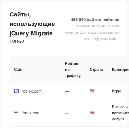
Сайты,
456 040 сайтов
найдено
использующие
Стоимость выгрузки: 912 080
jQuery Migrate
лимитов. Для заказа, напишите в
тех. поддержку сайта.
ТОП-20
Рейтинг
Сайт
по
Страна
Категори
трафику
roblox.com
—
Игры
Бизнес и
fedex.com
—
потребит
услуги