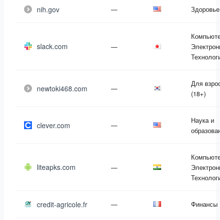
nih.gov
—
Здоровье
Компьюте
slack.com
—
Электрон
Технолог
Для взро
newtoki468.com
—
(18+)
Наука и
clever.com
—
образова
Компьюте
liteapks.com
—
Электрон
Технолог
credit-agricole.fr
—
Финансы