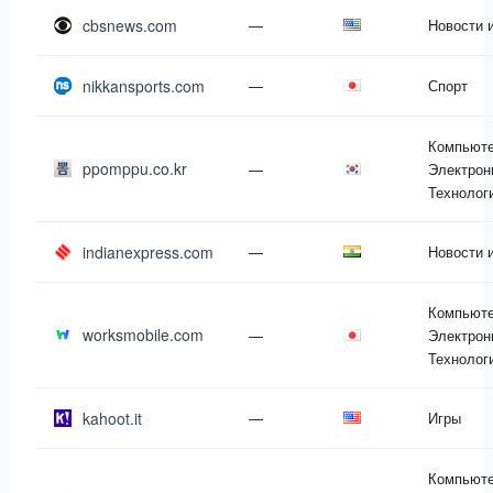
cbsnews.com
—
Новости 
nikkansports.com
—
Спорт
Компьюте
ppomppu.co.kr
—
Электрон
Технолог
indianexpress.com
—
Новости 
Компьюте
worksmobile.com
—
Электрон
Технолог
kahoot.it
—
Игры
Компьюте