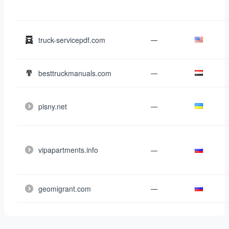
truck-servicepdf.com
—
besttruckmanuals.com
—
pisny.net
—
vipapartments.info
—
geomigrant.com
—