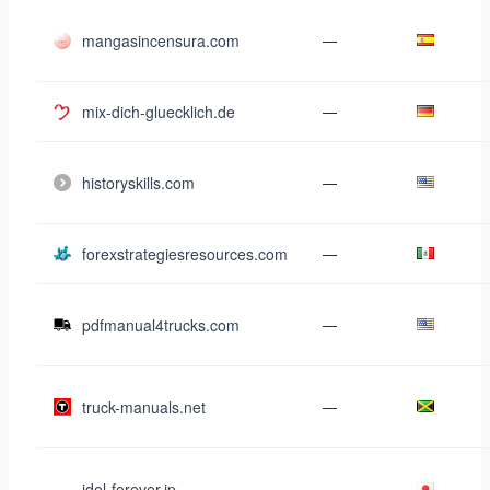
mangasincensura.com
—
mix-dich-gluecklich.de
—
historyskills.com
—
forexstrategiesresources.com
—
pdfmanual4trucks.com
—
truck-manuals.net
—
idol-forever.jp
—