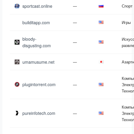
sportcast.online
—
Спорт
builditapp.com
—
Игры
bloody-
Искусс
—
disgusting.com
развл
umamusume.net
—
Азарт
Компь
plugintorrent.com
—
Электр
Техно
Компь
pureinfotech.com
—
Электр
Техно