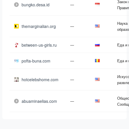
Закон 
bungko.desa.id
—
Прави
Наука 
themarginalian.org
—
образ
between-us-girls.ru
—
Еда и 
pofta-buna.com
—
Еда и 
Искусс
hotcelebshome.com
—
развл
Общес
abuaminaelias.com
—
Сообщ