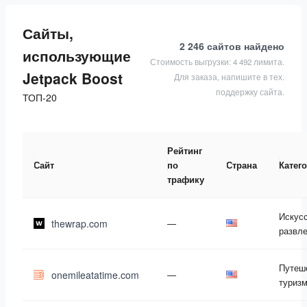
Сайты,
2 246 сайтов
найдено
использующие
Стоимость выгрузки: 4 492 лимита.
Jetpack Boost
Для заказа, напишите в тех.
поддержку сайта.
ТОП-20
Рейтинг
Сайт
по
Страна
Катег
трафику
Искусс
thewrap.com
—
развл
Путеш
onemileatatime.com
—
туриз