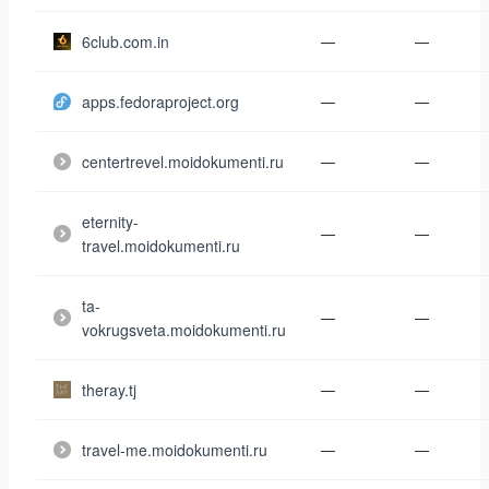
6club.com.in
—
—
apps.fedoraproject.org
—
—
centertrevel.moidokumenti.ru
—
—
eternity-
—
—
travel.moidokumenti.ru
ta-
—
—
vokrugsveta.moidokumenti.ru
theray.tj
—
—
travel-me.moidokumenti.ru
—
—