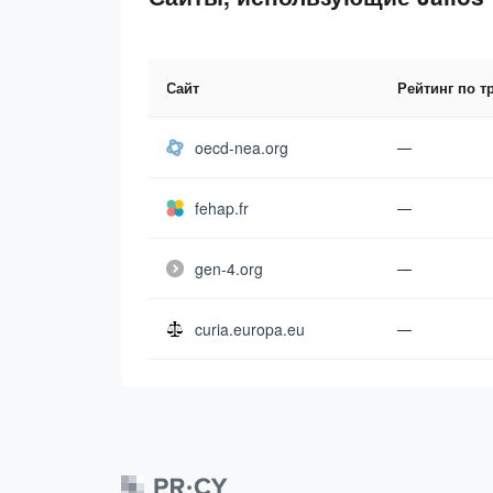
Сайт
Рейтинг по т
oecd-nea.org
—
fehap.fr
—
gen-4.org
—
curia.europa.eu
—