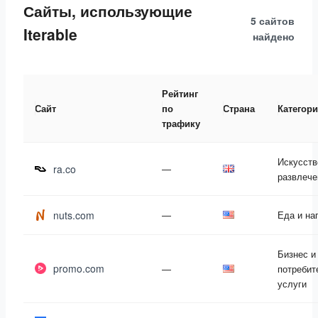
Сайты, использующие
5 сайтов
Iterable
найдено
Рейтинг
Сайт
по
Страна
Категор
трафику
Искусств
ra.co
—
развлече
nuts.com
—
Еда и на
Бизнес и
promo.com
—
потребит
услуги