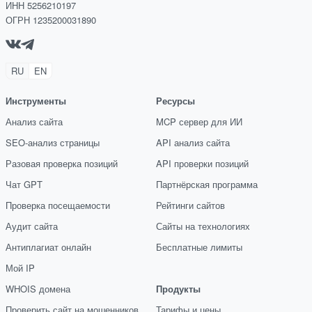
ИНН 5256210197
ОГРН 1235200031890
RU
EN
Инструменты
Ресурсы
Анализ сайта
MCP сервер для ИИ
SEO-анализ страницы
API анализ сайта
Разовая проверка позиций
API проверки позиций
Чат GPT
Партнёрская программа
Проверка посещаемости
Рейтинги сайтов
Аудит сайта
Сайты на технологиях
Антиплагиат онлайн
Бесплатные лимиты
Мой IP
WHOIS домена
Продукты
Проверить сайт на мошенников
Тарифы и цены