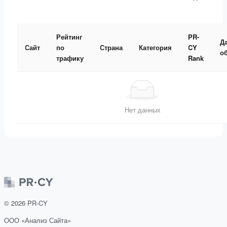
Рейтинг
PR-
Д
Сайт
по
Страна
Категория
CY
о
трафику
Rank
Нет данных
©
2026
PR-CY
ООО «Анализ Сайта»