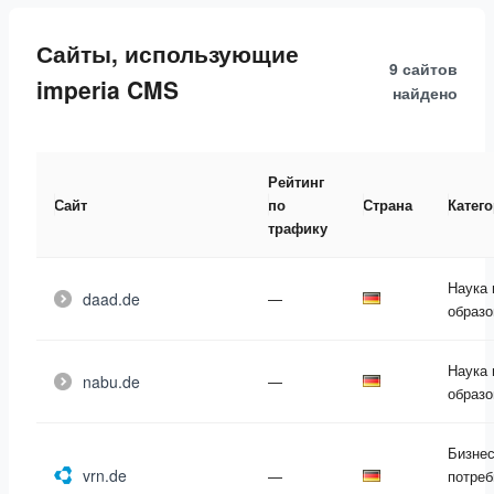
Сайты, использующие
9 сайтов
imperia CMS
найдено
Рейтинг
Сайт
по
Страна
Катег
трафику
Наука 
daad.de
—
образо
Наука 
nabu.de
—
образо
Бизнес
vrn.de
—
потреб