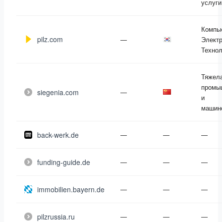
услуги
Компь
pilz.com
—
Электр
Технол
Тяжел
промы
siegenia.com
—
и
машин
back-werk.de
—
—
—
funding-guide.de
—
—
—
immobilien.bayern.de
—
—
—
pilzrussia.ru
—
—
—