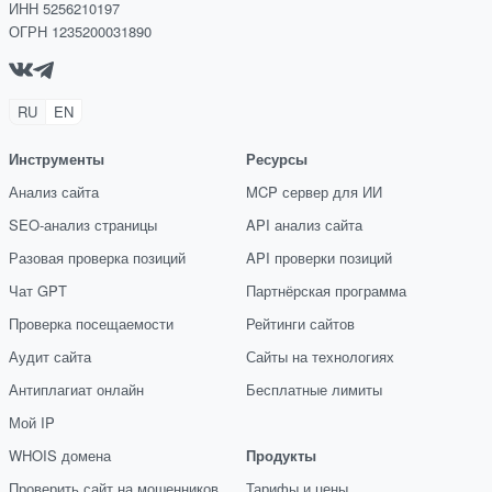
ИНН 5256210197
ОГРН 1235200031890
RU
EN
Инструменты
Ресурсы
Анализ сайта
MCP сервер для ИИ
SEO-анализ страницы
API анализ сайта
Разовая проверка позиций
API проверки позиций
Чат GPT
Партнёрская программа
Проверка посещаемости
Рейтинги сайтов
Аудит сайта
Сайты на технологиях
Антиплагиат онлайн
Бесплатные лимиты
Мой IP
WHOIS домена
Продукты
Проверить сайт на мошенников
Тарифы и цены