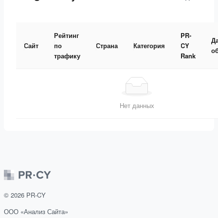
Рейтинг
PR-
Д
Сайт
по
Страна
Категория
CY
о
трафику
Rank
Нет данных
©
2026
PR-CY
ООО «Анализ Сайта»