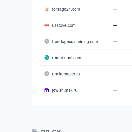
forsage21.com
—
usstove.com
—
freedogecoinmining.com
—
remariupol.com
—
uralkomavto.ru
—
jewish.msk.ru
—