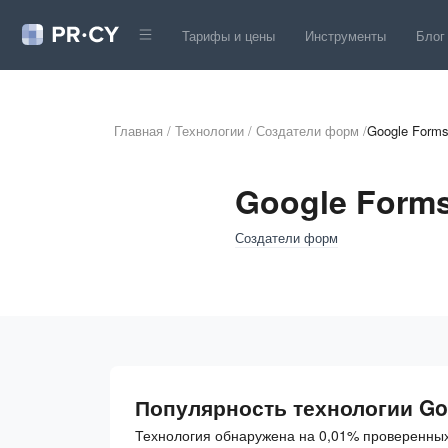
Тарифы и цены
Инструменты
Блог
Главная
/
Технологии
/
Создатели форм
/
Google Form
Google Form
Создатели форм
Популярность технологии Go
Технология обнаружена на 0,01% проверенных