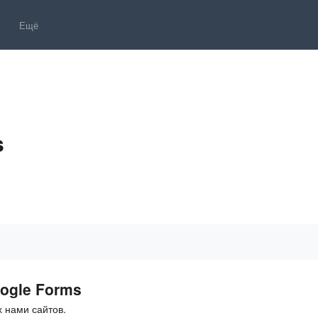
Ещё
s
s
ogle Forms
 нами сайтов.