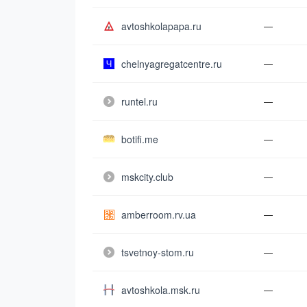
avtoshkolapapa.ru
—
chelnyagregatcentre.ru
—
runtel.ru
—
botifi.me
—
mskcity.club
—
amberroom.rv.ua
—
tsvetnoy-stom.ru
—
avtoshkola.msk.ru
—