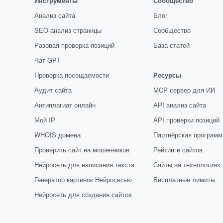
Инструменты
Сообщество
Анализ сайта
Блог
SEO-анализ страницы
Сообщество
Разовая проверка позиций
База статей
Чат GPT
Проверка посещаемости
Ресурсы
Аудит сайта
MCP сервер для ИИ
Антиплагиат онлайн
API анализ сайта
Мой IP
API проверки позиций
WHOIS домена
Партнёрская программ
Проверить сайт на мошенников
Рейтинги сайтов
Нейросеть для написания текста
Сайты на технологиях
Генератор картинок Нейросетью
Бесплатные лимиты
Нейросеть для создания сайтов