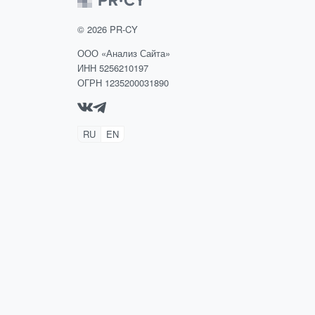
©
2026
PR-CY
ООО «Анализ Сайта»
ИНН 5256210197
ОГРН 1235200031890
RU
EN