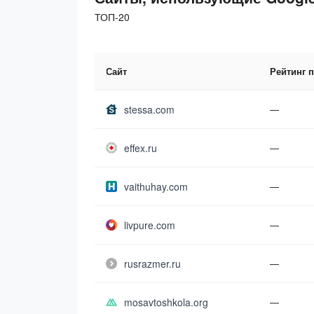
ТОП-20
Сайт
Рейтинг 
stessa.com
—
effex.ru
—
vaithuhay.com
—
livpure.com
—
rusrazmer.ru
—
mosavtoshkola.org
—