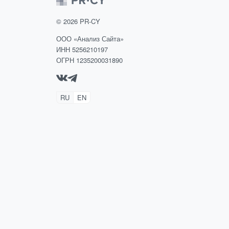
©
2026
PR-CY
ООО «Анализ Сайта»
ИНН 5256210197
ОГРН 1235200031890
RU
EN