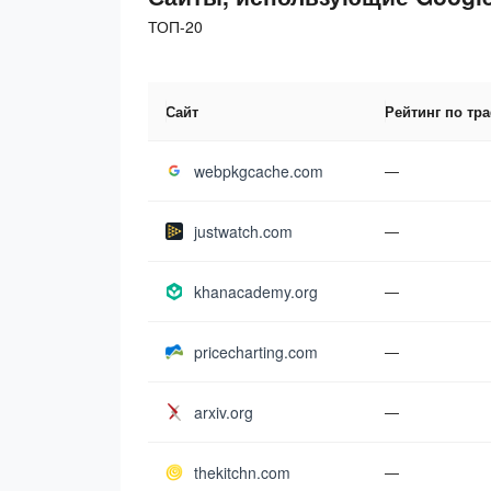
ТОП-20
Сайт
Рейтинг по тр
webpkgcache.com
—
justwatch.com
—
khanacademy.org
—
pricecharting.com
—
arxiv.org
—
thekitchn.com
—