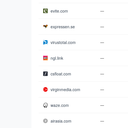
evite.com
—
expressen.se
—
virustotal.com
—
ngl.link
—
csfloat.com
—
virginmedia.com
—
waze.com
—
airasia.com
—