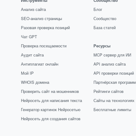
Инструменты
Сообщество
Анализ сайта
Блог
SEO-анализ страницы
Сообщество
Разовая проверка позиций
База статей
Чат GPT
Проверка посещаемости
Ресурсы
Аудит сайта
MCP сервер для ИИ
Антиплагиат онлайн
API анализ сайта
Мой IP
API проверки позиций
WHOIS домена
Партнёрская программ
Проверить сайт на мошенников
Рейтинги сайтов
Нейросеть для написания текста
Сайты на технологиях
Генератор картинок Нейросетью
Бесплатные лимиты
Нейросеть для создания сайтов