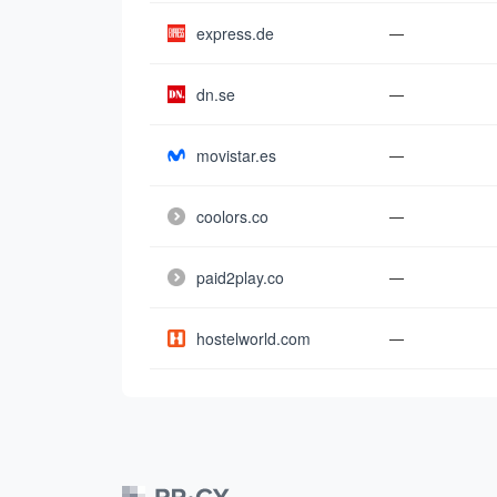
express.de
—
dn.se
—
movistar.es
—
coolors.co
—
paid2play.co
—
hostelworld.com
—