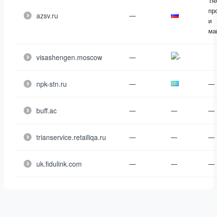
Тя
пр
azsv.ru
—
и
ма
visashengen.moscow
—
npk-stn.ru
—
—
buff.ac
—
—
—
trianservice.retailiqa.ru
—
—
—
uk.fidulink.com
—
—
—