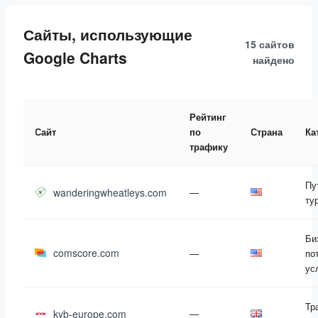
Сайты, использующие
15 сайтов
Google Charts
найдено
Рейтинг
Сайт
по
Страна
Ка
трафику
Пу
wanderingwheatleys.com
—
ту
Би
comscore.com
—
по
ус
Тр
kyb-europe.com
—