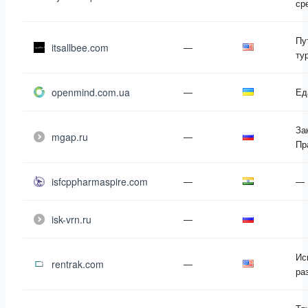
ср
Пу
itsallbee.com
—
ту
openmind.com.ua
—
Ед
За
mgap.ru
—
Пр
isfcppharmaspire.com
—
—
isk-vrn.ru
—
Ис
rentrak.com
—
ра