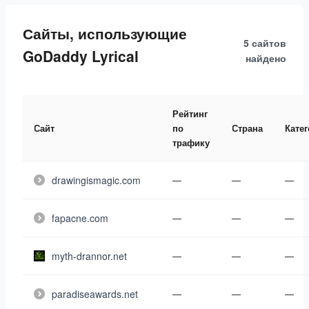
Сайты, использующие
5 сайтов
GoDaddy Lyrical
найдено
Рейтинг
Сайт
по
Страна
Кате
трафику
drawingismagic.com
—
—
—
fapacne.com
—
—
—
myth-drannor.net
—
—
—
paradiseawards.net
—
—
—