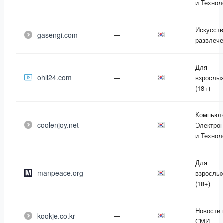
и Технол
Искусств
gasengi.com
—
развлече
Для
ohli24.com
—
взрослы
(18+)
Компьют
coolenjoy.net
—
Электрон
и Технол
Для
manpeace.org
—
взрослы
(18+)
Новости 
kookje.co.kr
—
СМИ