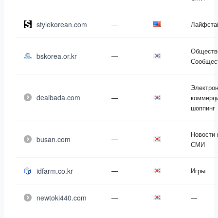
stylekorean.com
—
Лайфста
Обществ
bskorea.or.kr
—
Сообщес
Электро
dealbada.com
—
коммерци
шоппинг
Новости 
busan.com
—
СМИ
idfarm.co.kr
—
Игры
newtoki440.com
—
—