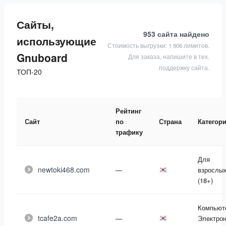
Сайты,
953 сайта
найдено
использующие
Стоимость выгрузки: 1 906 лимитов.
Gnuboard
Для заказа, напишите в тех.
поддержку сайта.
ТОП-20
Рейтинг
Сайт
по
Страна
Категор
трафику
Для
newtoki468.com
—
взрослы
(18+)
Компьют
tcafe2a.com
—
Электрон