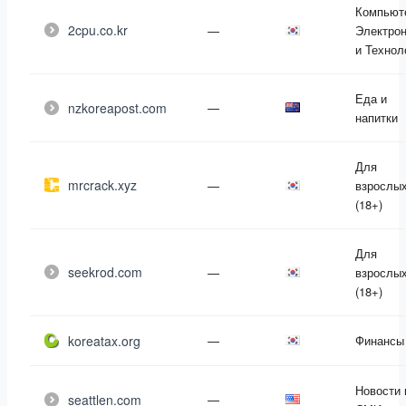
Компьют
2cpu.co.kr
—
Электрон
и Технол
Еда и
nzkoreapost.com
—
напитки
Для
mrcrack.xyz
—
взрослы
(18+)
Для
seekrod.com
—
взрослы
(18+)
koreatax.org
—
Финансы
Новости 
seattlen.com
—