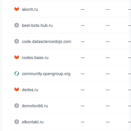
akonti.ru
—
—
best-bots-hub.ru
—
—
code.datasciencedojo.com
—
—
codes-base.ru
—
—
community.opengroup.org
—
—
dedes.ru
—
—
domofon66.ru
—
—
elkontakt.ru
—
—