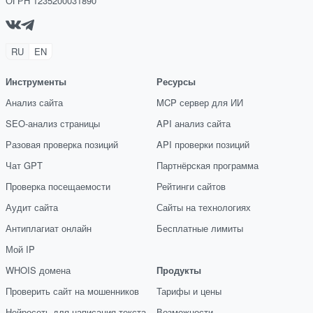
ОГРН 1235200031890
RU
EN
Инструменты
Ресурсы
Анализ сайта
MCP сервер для ИИ
SEO-анализ страницы
API анализ сайта
Разовая проверка позиций
API проверки позиций
Чат GPT
Партнёрская программа
Проверка посещаемости
Рейтинги сайтов
Аудит сайта
Сайты на технологиях
Антиплагиат онлайн
Бесплатные лимиты
Мой IP
WHOIS домена
Продукты
Проверить сайт на мошенников
Тарифы и цены
Нейросеть для написания текста
Возможности