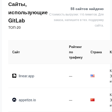
Сайты,
55 сайтов
найдено
использующие
Стоимость выгрузки: 110 лимитов. Для
GitLab
заказа, напишите в тех. поддержку
сайта.
ТОП-20
Рейтинг
Сайт
по
Страна
К
трафику
К
linear.app
—
Э
и
К
appetize.io
—
Э
и