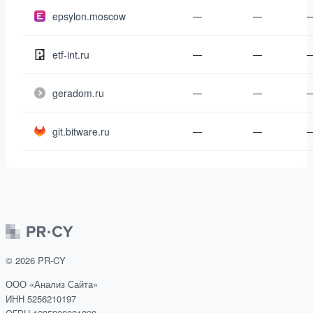
epsylon.moscow
—
—
etf-int.ru
—
—
geradom.ru
—
—
git.bitware.ru
—
—
©
2026
PR-CY
ООО «Анализ Сайта»
ИНН 5256210197