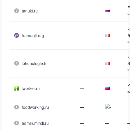
Е
tanuki.ru
—
н
К
framagit.org
—
Э
и
К
iphonologie.fr
—
Э
и
Р
iworker.ru
—
к
foodworking.ru
—
admin.mircli.ru
—
—