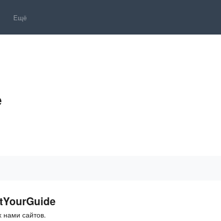
Ещё
e
tYourGuide
 нами сайтов.