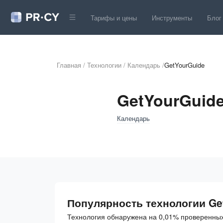
Тарифы и цены
Инструменты
Блог
Главная
/
Технологии
/
Календарь
/
GetYourGuide
GetYourGuid
Календарь
Популярность технологии Ge
Технология обнаружена на 0,01% проверенных