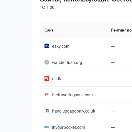
ТОП-20
Сайт
Рейтинг по
esky.com
—
wander-lush.org
—
ni.dk
—
thetravellingsouk.com
—
handluggageonly.co.uk
—
inyourpocket.com
—