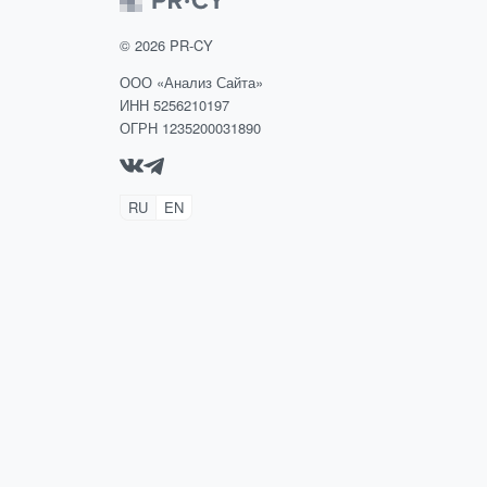
©
2026
PR-CY
ООО «Анализ Сайта»
ИНН 5256210197
ОГРН 1235200031890
RU
EN