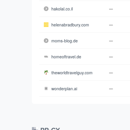
hakolal.co.il
—
helenabradbury.com
—
moms-blog.de
—
homeoftravel.de
—
theworldtravelguy.com
—
wonderplan.ai
—