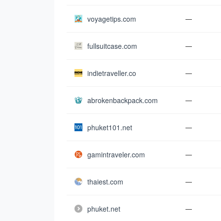
voyagetips.com
—
fullsuitcase.com
—
indietraveller.co
—
abrokenbackpack.com
—
phuket101.net
—
gamintraveler.com
—
thaiest.com
—
phuket.net
—