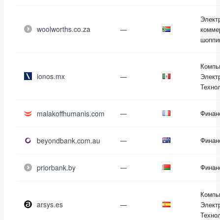
Элект
woolworths.co.za
—
комме
шоппи
Компь
ionos.mx
—
Элект
Техно
malakoffhumanis.com
—
Финан
beyondbank.com.au
—
Финан
priorbank.by
—
Финан
Компь
arsys.es
—
Элект
Техно