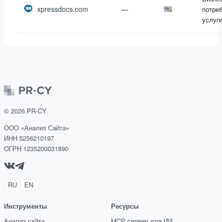
xpressdocs.com
—
потре
услуг
©
2026
PR-CY
ООО «Анализ Сайта»
ИНН 5256210197
ОГРН 1235200031890
RU
EN
Инструменты
Ресурсы
Анализ сайта
MCP сервер для ИИ