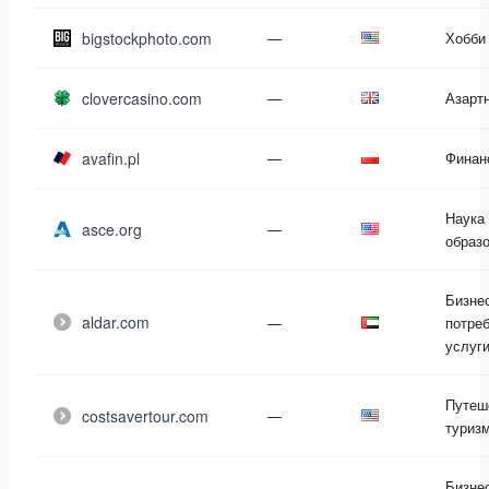
bigstockphoto.com
—
Хобби
clovercasino.com
—
Азарт
avafin.pl
—
Финан
Наука
asce.org
—
образ
Бизне
aldar.com
—
потре
услуг
Путеш
costsavertour.com
—
туриз
Бизне