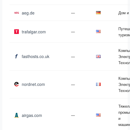
aeg.de
—
Дом и
Путеш
trafalgar.com
—
туриз
Компь
fasthosts.co.uk
—
Элект
Техно
Компь
nordnet.com
—
Элект
Техно
Тяжел
промы
airgas.com
—
и
машин