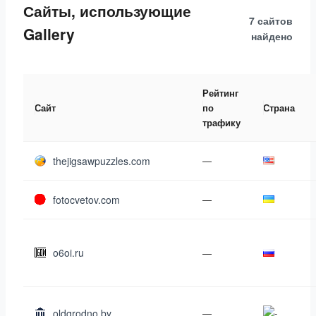
Сайты, использующие
7 сайтов
Gallery
найдено
Рейтинг
Сайт
по
Страна
трафику
thejigsawpuzzles.com
—
fotocvetov.com
—
o6oi.ru
—
oldgrodno.by
—