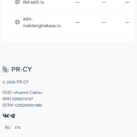
0kil-sat0.ru
—
—
—
adm-
—
—
—
malotenginskaya.ru
©
2026
PR-CY
ООО «Анализ Сайта»
ИНН 5256210197
ОГРН 1235200031890
RU
EN