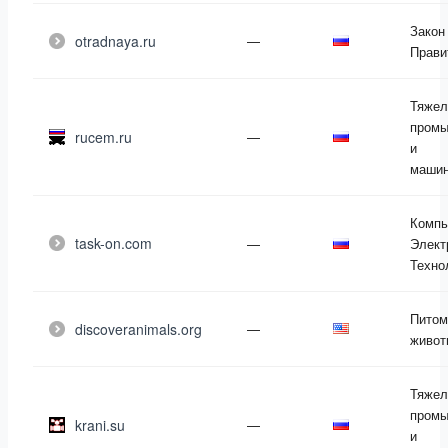
Закон
otradnaya.ru
—
Прави
Тяжел
промы
rucem.ru
—
и
машин
Компь
task-on.com
—
Элект
Техно
Питом
discoveranimals.org
—
живот
Тяжел
промы
krani.su
—
и