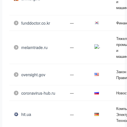
и
машин
funddoctor.co.kr
—
Фина
Тяжел
промы
melamtrade.ru
—
и
машин
Закон
oversight.gov
—
Прави
coronavirus-hub.ru
—
Новос
Компь
hit.ua
—
Элект
Техно