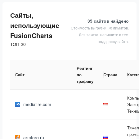
Сайты,
35 сайтов
найдено
использующие
Стоимость выгрузки: 70 лимитов.
FusionCharts
Для заказа, напишите в тех.
поддержку сайта.
ТОП-20
Рейтинг
Сайт
по
Страна
Катег
трафику
Компь
mediafire.com
—
Элект
Техно
Тяжел
промы
armtorg.ru
—