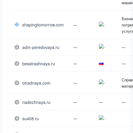
машин
Бизне
shapingtomorrow.com
—
потре
услуг
adm-peredovaya.ru
—
—
besstrashnaya.ru
—
—
Справ
otradnaya.com
—
матер
nadezhnaya.ru
—
—
—
su408.ru
—