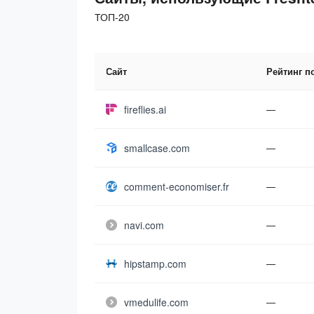
ТОП-20
Сайт
Рейтинг п
fireflies.ai
—
smallcase.com
—
comment-economiser.fr
—
navi.com
—
hipstamp.com
—
vmedulife.com
—