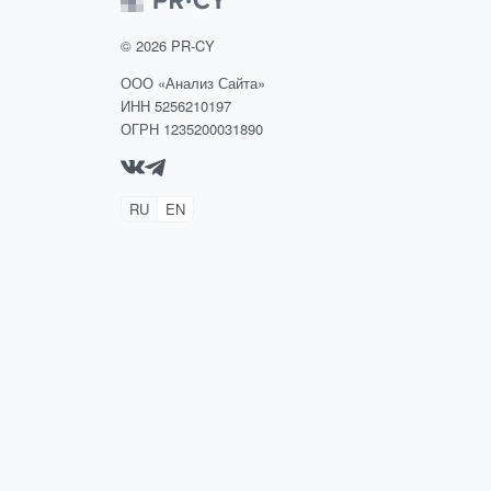
©
2026
PR-CY
ООО «Анализ Сайта»
ИНН 5256210197
ОГРН 1235200031890
RU
EN