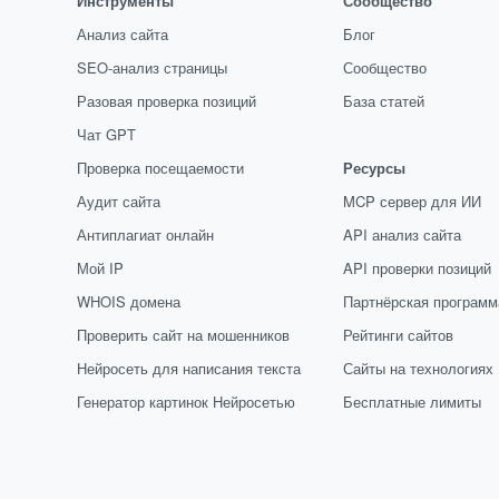
Инструменты
Сообщество
Анализ сайта
Блог
SEO-анализ страницы
Сообщество
Разовая проверка позиций
База статей
Чат GPT
Проверка посещаемости
Ресурсы
Аудит сайта
MCP сервер для ИИ
Антиплагиат онлайн
API анализ сайта
Мой IP
API проверки позиций
WHOIS домена
Партнёрская программ
Проверить сайт на мошенников
Рейтинги сайтов
Нейросеть для написания текста
Сайты на технологиях
Генератор картинок Нейросетью
Бесплатные лимиты