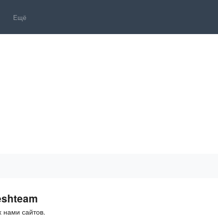
Ещё
eshteam
 нами сайтов.