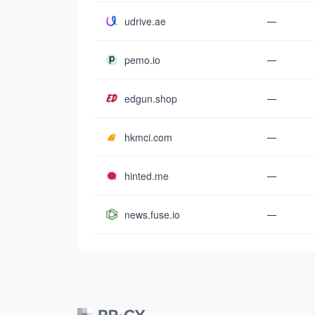
udrive.ae
—
pemo.io
—
edgun.shop
—
hkmci.com
—
hinted.me
—
news.fuse.io
—