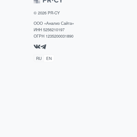
©
2026
PR-CY
ООО «Анализ Сайта»
ИНН 5256210197
ОГРН 1235200031890
RU
EN