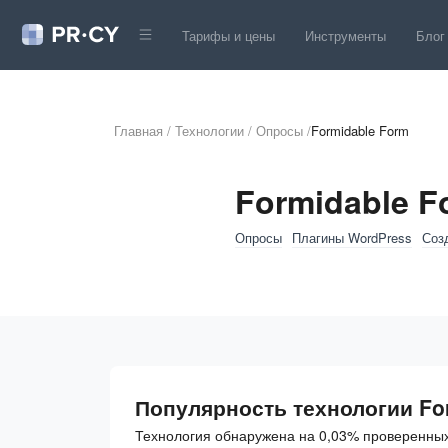
Тарифы и цены
Инструменты
Блог
Главная
/
Технологии
/
Опросы
/
Formidable Form
Formidable F
Опросы
Плагины WordPress
Соз
Популярность технологии Fo
Технология обнаружена на 0,03% проверенных