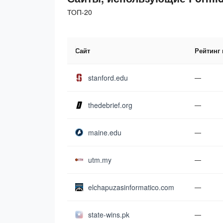
ТОП-20
Сайт
Рейтинг
stanford.edu
—
thedebrief.org
—
maine.edu
—
utm.my
—
elchapuzasinformatico.com
—
state-wins.pk
—