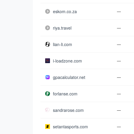
eskom.co.za
—
riya.travel
—
lian-li.com
—
i-loadzone.com
—
gpacalculator.net
—
forlanse.com
—
sandrarose.com
—
setantasports.com
—