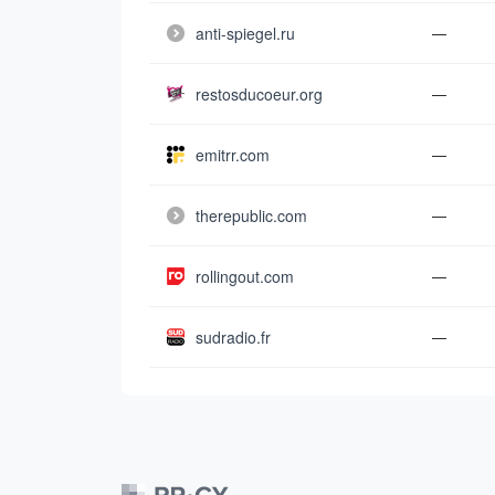
anti-spiegel.ru
—
restosducoeur.org
—
emitrr.com
—
therepublic.com
—
rollingout.com
—
sudradio.fr
—