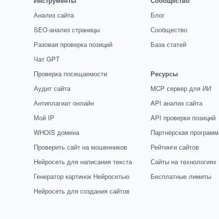
Инструменты
Сообщество
Анализ сайта
Блог
SEO-анализ страницы
Сообщество
Разовая проверка позиций
База статей
Чат GPT
Проверка посещаемости
Ресурсы
Аудит сайта
MCP сервер для ИИ
Антиплагиат онлайн
API анализ сайта
Мой IP
API проверки позиций
WHOIS домена
Партнёрская программ
Проверить сайт на мошенников
Рейтинги сайтов
Нейросеть для написания текста
Сайты на технологиях
Генератор картинок Нейросетью
Бесплатные лимиты
Нейросеть для создания сайтов