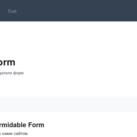
Ещё
orm
датели форм
rmidable Form
 нами сайтов.