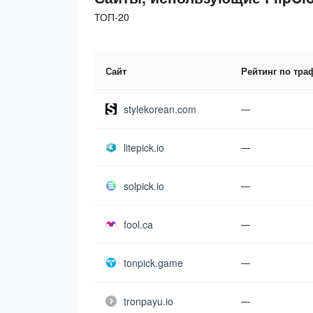
ТОП-20
Сайт
Рейтинг по тра
stylekorean.com
—
litepick.io
—
solpick.io
—
fool.ca
—
tonpick.game
—
tronpayu.io
—