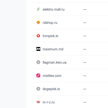
elektro-mall.ru
—
rdshop.ru
—
tronpick.io
—
maximum.md
—
flagman.kiev.ua
—
mixtiles.com
—
dogepick.io
—
m-r-c.ru
—