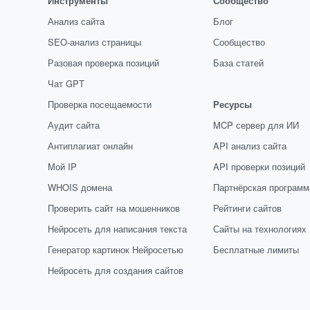
Инструменты
Сообщество
Анализ сайта
Блог
SEO-анализ страницы
Сообщество
Разовая проверка позиций
База статей
Чат GPT
Проверка посещаемости
Ресурсы
Аудит сайта
MCP сервер для ИИ
Антиплагиат онлайн
API анализ сайта
Мой IP
API проверки позиций
WHOIS домена
Партнёрская программ
Проверить сайт на мошенников
Рейтинги сайтов
Нейросеть для написания текста
Сайты на технологиях
Генератор картинок Нейросетью
Бесплатные лимиты
Нейросеть для создания сайтов