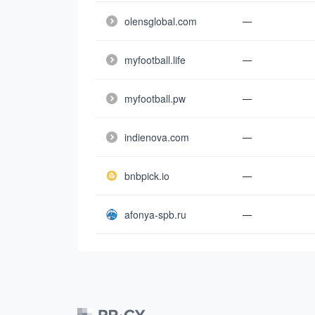
olensglobal.com
—
myfootball.life
—
myfootball.pw
—
indienova.com
—
bnbpick.io
—
afonya-spb.ru
—