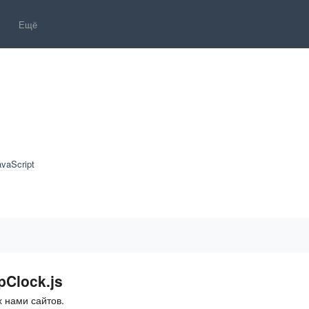
Ещё
s
vaScript
pClock.js
 нами сайтов.