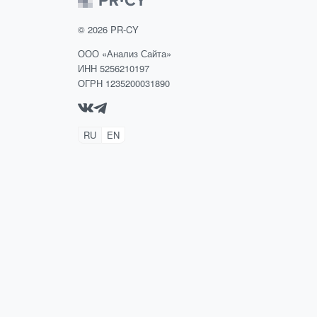
©
2026
PR-CY
ООО «Анализ Сайта»
ИНН 5256210197
ОГРН 1235200031890
RU
EN