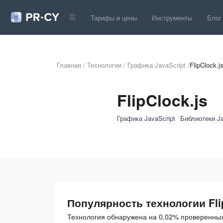
Тарифы и цены
Инструменты
Блог
Главная
/
Технологии
/
Графика JavaScript
/
FlipClock.j
FlipClock.js
Графика JavaScript
Библиотеки Ja
Популярность технологии Fli
Технология обнаружена на 0,02% проверенных