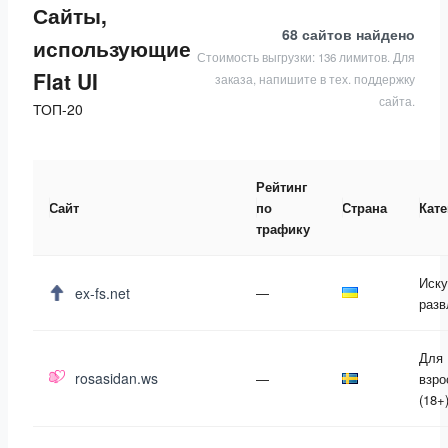
Сайты,
68 сайтов
найдено
использующие
Стоимость выгрузки: 136 лимитов. Для
Flat UI
заказа, напишите в тех. поддержку
сайта.
ТОП-20
Рейтинг
Сайт
по
Страна
Кате
трафику
Иску
ex-fs.net
—
разв
Для
rosasidan.ws
—
взро
(18+