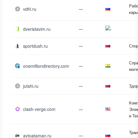
Рабо
vdhl.ru
—
карь
dveristavim.ru
—
sportdush.ru
—
Спор
Спр
onemilliondirectory.com
—
мат
jutshi.ru
—
Здор
Ком
clash-verge.com
—
Элек
и Те
Тран
avtoataman.ru
—