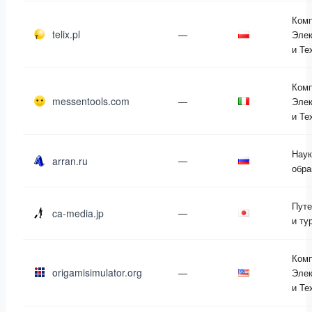
Ком
telix.pl
—
Элек
и Те
Ком
messentools.com
—
Элек
и Те
Наук
arran.ru
—
обра
Пут
ca-media.jp
—
и ту
Ком
origamisimulator.org
—
Элек
и Те