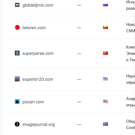
Иску
globaldjmix.com
—
разв
Ново
televen.com
—
СМИ
Ком
superparse.com
—
Элек
и Те
Наук
experts123.com
—
обра
Азар
pocarr.com
—
игры
Общ
imagejournal.org
—
Соо