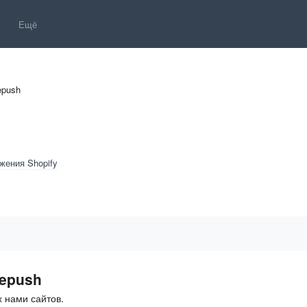
Ещё
epush
жения Shopify
repush
 нами сайтов.