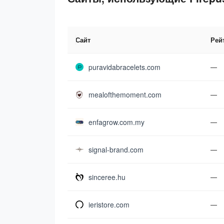
Сайт
Рей
puravidabracelets.com
—
mealofthemoment.com
—
enfagrow.com.my
—
signal-brand.com
—
sinceree.hu
—
ieristore.com
—