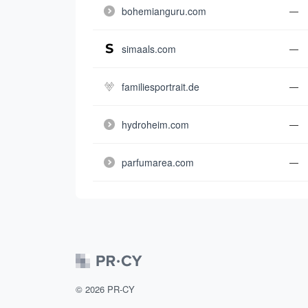
bohemianguru.com
—
simaals.com
—
familiesportrait.de
—
hydroheim.com
—
parfumarea.com
—
©
2026
PR-CY