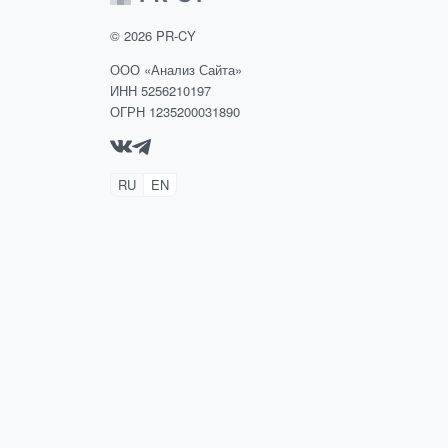
©
2026
PR-CY
ООО «Анализ Сайта»
ИНН 5256210197
ОГРН 1235200031890
RU
EN