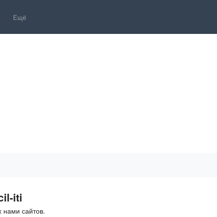
Ещё
l-iti
 нами сайтов.