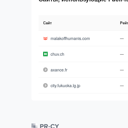
Сайт
Рей
malakoffhumanis.com
—
chuv.ch
—
axance.fr
—
city.fukuoka.lg.jp
—