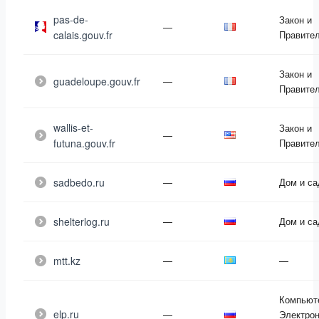
pas-de-
Закон и
—
calais.gouv.fr
Правите
Закон и
guadeloupe.gouv.fr
—
Правите
wallis-et-
Закон и
—
futuna.gouv.fr
Правите
sadbedo.ru
—
Дом и са
shelterlog.ru
—
Дом и са
mtt.kz
—
—
Компьют
elp.ru
—
Электрон