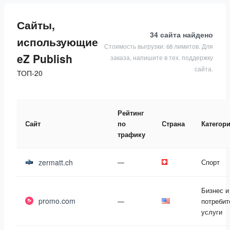
Сайты,
34 сайта
найдено
использующие
Стоимость выгрузки: 68 лимитов. Для
eZ Publish
заказа, напишите в тех. поддержку
сайта.
ТОП-20
Рейтинг
Сайт
по
Страна
Категор
трафику
zermatt.ch
—
Спорт
Бизнес и
promo.com
—
потребит
услуги