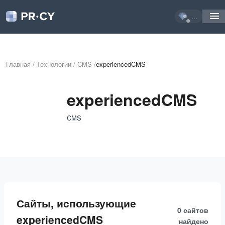
...
Главная
/
Технологии
/
CMS
/
experiencedCMS
experiencedCMS
CMS
Сайты, использующие
0 сайтов
experiencedCMS
найдено