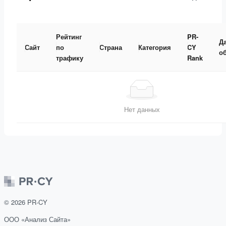
Рейтинг
PR-
Д
Сайт
по
Страна
Категория
CY
о
трафику
Rank
Нет данных
©
2026
PR-CY
ООО «Анализ Сайта»