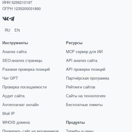
ИНН 5256210197
ОГРН 1235200031890
RU
EN
Инструменты
Ресурсы
Анализ сайта
MCP сервер для ИИ
SEO-анализ страницы
API анализ сайта
Разовая проверка позиций
API проверки позиций
Чат GPT
Партнёрская программа
Проверка посещаемости
Рейтинги сайтов
Аудит сайта
Сайты на технологиях
Антиплагиат онлайн
Бесплатные лимиты
Мой IP
WHOIS домена
Продукты
Проверить сайт на мошенников
Тарифы и цены