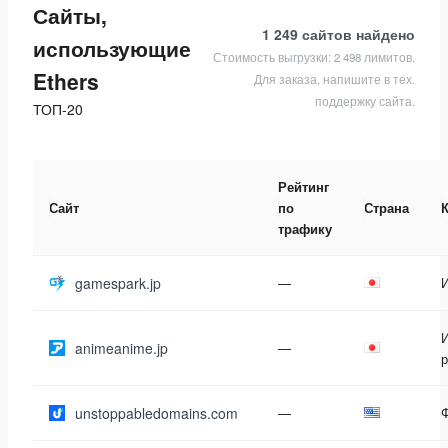
Сайты,
1 249 сайтов
найдено
использующие
Стоимость выгрузки: 2 498 лимитов.
Ethers
Для заказа, напишите в тех.
поддержку сайта.
ТОП-20
Рейтинг
Сайт
по
Страна
трафику
gamespark.jp
—
И
animeanime.jp
—
р
unstoppabledomains.com
—