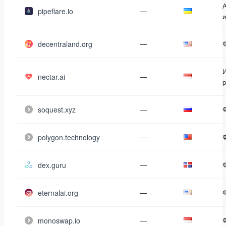
pipeflare.io
—
и
decentraland.org
—
И
nectar.ai
—
р
soquest.xyz
—
polygon.technology
—
dex.guru
—
eternalai.org
—
monoswap.io
—