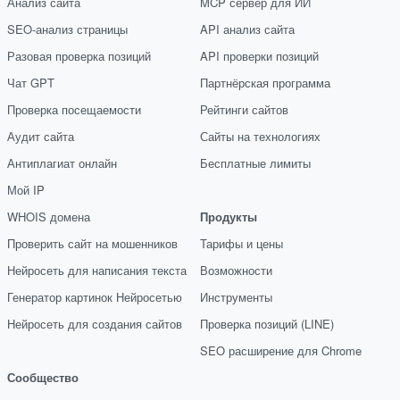
Анализ сайта
MCP сервер для ИИ
SEO-анализ страницы
API анализ сайта
Разовая проверка позиций
API проверки позиций
Чат GPT
Партнёрская программа
Проверка посещаемости
Рейтинги сайтов
Аудит сайта
Сайты на технологиях
Антиплагиат онлайн
Бесплатные лимиты
Мой IP
WHOIS домена
Продукты
Проверить сайт на мошенников
Тарифы и цены
Нейросеть для написания текста
Возможности
Генератор картинок Нейросетью
Инструменты
Нейросеть для создания сайтов
Проверка позиций (LINE)
SEO расширение для Chrome
Сообщество