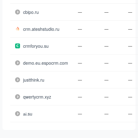
cbipo.ru
—
—
—
crm.ateshstudio.ru
—
—
—
crmforyou.su
—
—
—
demo.eu.espocrm.com
—
—
—
justthink.ru
—
—
—
qwertycrm.xyz
—
—
—
аі.su
—
—
—