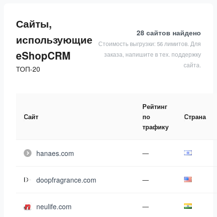
Сайты,
28 сайтов
найдено
использующие
Стоимость выгрузки: 56 лимитов. Для
eShopCRM
заказа, напишите в тех. поддержку
сайта.
ТОП-20
Рейтинг
Сайт
по
Страна
трафику
hanaes.com
—
doopfragrance.com
—
neulife.com
—