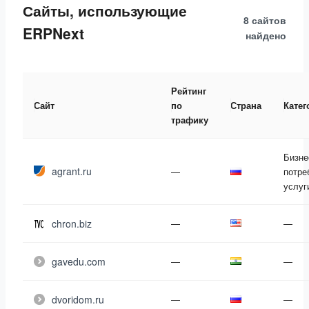
Сайты, использующие
8 сайтов
ERPNext
найдено
Рейтинг
Сайт
по
Страна
Катег
трафику
Бизне
agrant.ru
—
потре
услуг
chron.biz
—
—
gavedu.com
—
—
dvoridom.ru
—
—