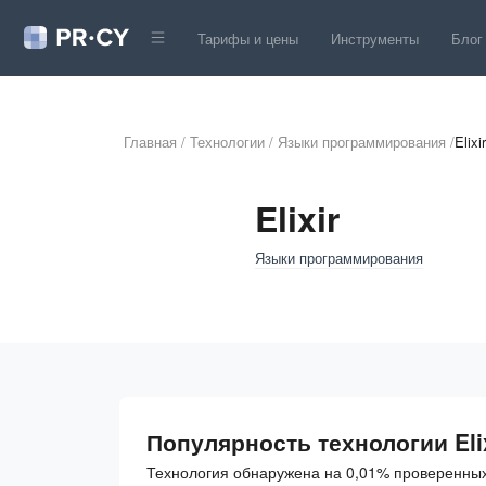
Тарифы и цены
Инструменты
Блог
Главная
/
Технологии
/
Языки программирования
/
Elixir
Elixir
Языки программирования
Популярность технологии Eli
Технология обнаружена на 0,01% проверенных