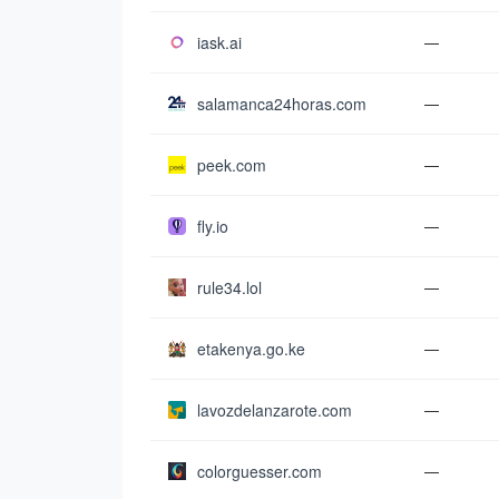
iask.ai
—
salamanca24horas.com
—
peek.com
—
fly.io
—
rule34.lol
—
etakenya.go.ke
—
lavozdelanzarote.com
—
colorguesser.com
—