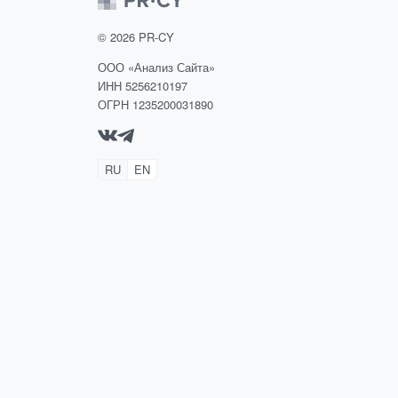
©
2026
PR-CY
ООО «Анализ Сайта»
ИНН 5256210197
ОГРН 1235200031890
RU
EN