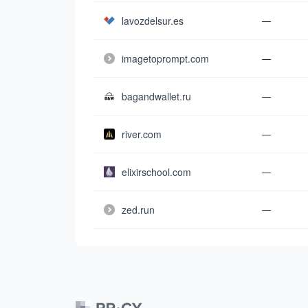
lavozdelsur.es
—
imagetoprompt.com
—
bagandwallet.ru
—
river.com
—
elixirschool.com
—
zed.run
—