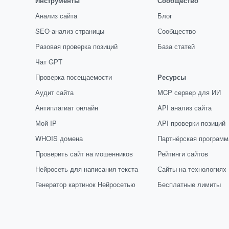
Инструменты
Сообщество
Анализ сайта
Блог
SEO-анализ страницы
Сообщество
Разовая проверка позиций
База статей
Чат GPT
Проверка посещаемости
Ресурсы
Аудит сайта
MCP сервер для ИИ
Антиплагиат онлайн
API анализ сайта
Мой IP
API проверки позиций
WHOIS домена
Партнёрская программ
Проверить сайт на мошенников
Рейтинги сайтов
Нейросеть для написания текста
Сайты на технологиях
Генератор картинок Нейросетью
Бесплатные лимиты