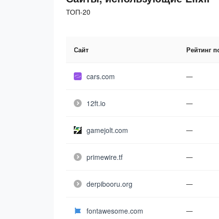
ТОП-20
Сайт
Рейтинг п
cars.com
—
12ft.io
—
gamejolt.com
—
primewire.tf
—
derpibooru.org
—
fontawesome.com
—