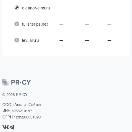
eleanor-cms.ru
—
—
—
fullsiterips.net
—
—
—
levi.air.ru
—
—
—
©
2026
PR-CY
ООО «Анализ Сайта»
ИНН 5256210197
ОГРН 1235200031890