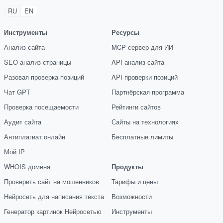
RU
EN
Инструменты
Ресурсы
Анализ сайта
MCP сервер для ИИ
SEO-анализ страницы
API анализ сайта
Разовая проверка позиций
API проверки позиций
Чат GPT
Партнёрская программа
Проверка посещаемости
Рейтинги сайтов
Аудит сайта
Сайты на технологиях
Антиплагиат онлайн
Бесплатные лимиты
Мой IP
WHOIS домена
Продукты
Проверить сайт на мошенников
Тарифы и цены
Нейросеть для написания текста
Возможности
Генератор картинок Нейросетью
Инструменты